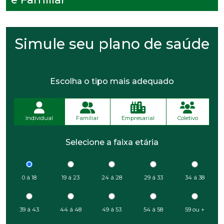
Simule seu plano de saúde
Escolha o tipo mais adequado
Individual
Familiar
Empresarial
Coletivo
Selecione a faixa etária
0 á 18
19 á 23
24 á 28
29 á 33
34 á 38
39 á 43
44 á 48
49 á 53
54 á 58
59 ou +