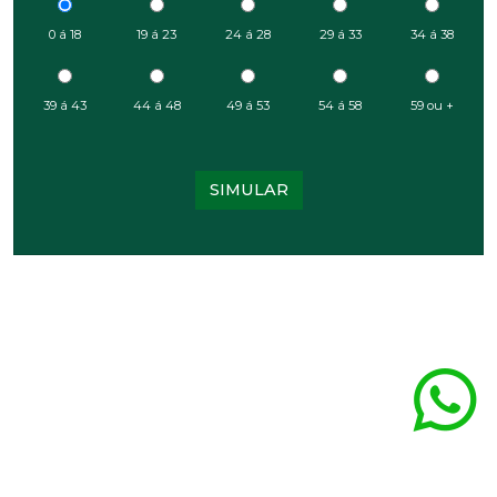
0 á 18
19 á 23
24 á 28
29 á 33
34 á 38
39 á 43
44 á 48
49 á 53
54 á 58
59 ou +
SIMULAR