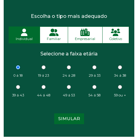
Escolha o tipo mais adequado
Individual
Familiar
Empresarial
Coletivo
Selecione a faixa etária
0 á 18
19 á 23
24 á 28
29 á 33
34 á 38
39 á 43
44 á 48
49 á 53
54 á 58
59 ou +
SIMULAR