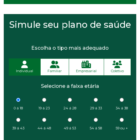
Simule seu plano de saúde
Escolha o tipo mais adequado
Individual
Familiar
Empresarial
Coletivo
Selecione a faixa etária
0 á 18
19 á 23
24 á 28
29 á 33
34 á 38
39 á 43
44 á 48
49 á 53
54 á 58
59 ou +