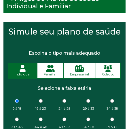
Individual e Familiar
Simule seu plano de saúde
Escolha o tipo mais adequado
Individual
Familiar
Empresarial
Coletivo
Selecione a faixa etária
0 á 18
19 á 23
24 á 28
29 á 33
34 á 38
39 á 43
44 á 48
49 á 53
54 á 58
59 ou +