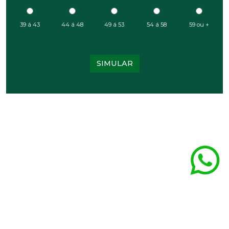
39 á 43
44 á 48
49 á 53
54 á 58
59 ou +
SIMULAR