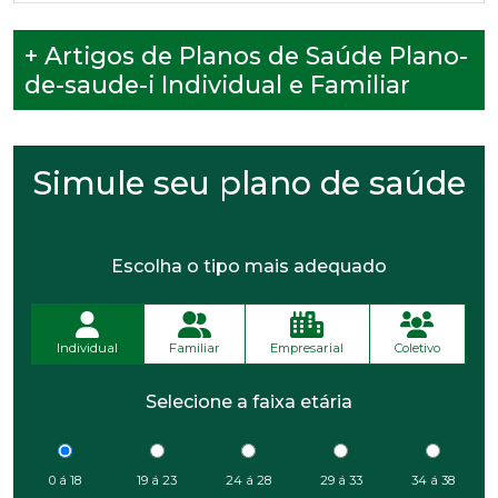
+ Artigos de Planos de Saúde Plano-
de-saude-i Individual e Familiar
Simule seu plano de saúde
Escolha o tipo mais adequado
Individual
Familiar
Empresarial
Coletivo
Selecione a faixa etária
0 á 18
19 á 23
24 á 28
29 á 33
34 á 38