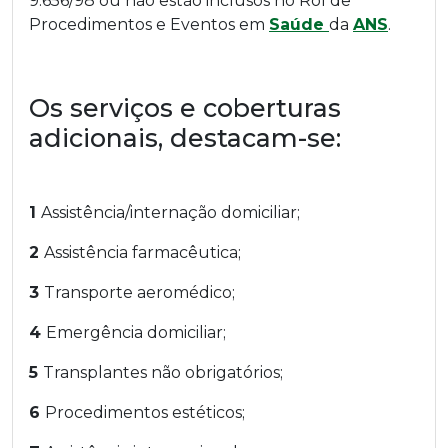
9.656/98 ou não estão inclusos no Rol de
Procedimentos e Eventos em
Saúde
da
ANS
.
Os serviços e coberturas
adicionais, destacam-se:
1
Assistência/internação domiciliar;
2
Assistência farmacêutica;
3
Transporte aeromédico;
4
Emergência domiciliar;
5
Transplantes não obrigatórios;
6
Procedimentos estéticos;