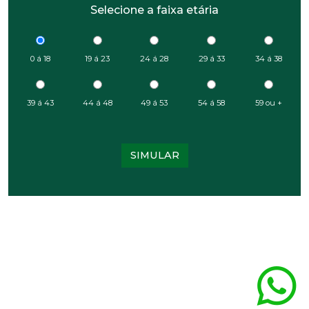
Selecione a faixa etária
0 á 18
19 á 23
24 á 28
29 á 33
34 á 38
39 á 43
44 á 48
49 á 53
54 á 58
59 ou +
SIMULAR