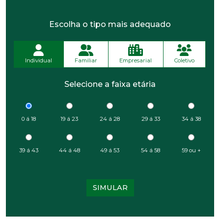
Escolha o tipo mais adequado
Individual
Familiar
Empresarial
Coletivo
Selecione a faixa etária
0 á 18
19 á 23
24 á 28
29 á 33
34 á 38
39 á 43
44 á 48
49 á 53
54 á 58
59 ou +
SIMULAR