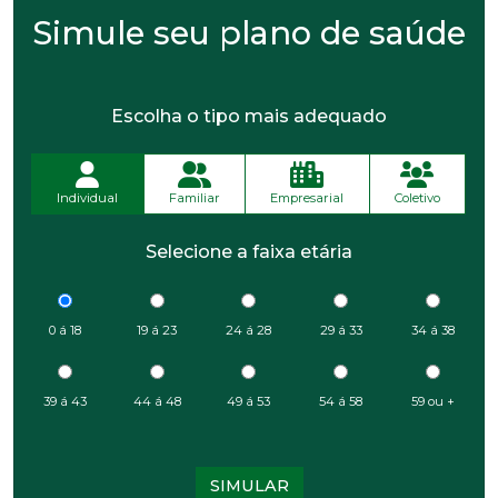
Simule seu plano de saúde
Escolha o tipo mais adequado
Individual
Familiar
Empresarial
Coletivo
Selecione a faixa etária
0 á 18
19 á 23
24 á 28
29 á 33
34 á 38
39 á 43
44 á 48
49 á 53
54 á 58
59 ou +
SIMULAR