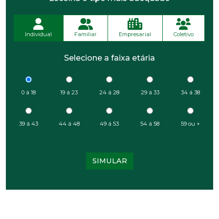
Individual
Familiar
Empresarial
Coletivo
Selecione a faixa etária
0 á 18
19 á 23
24 á 28
29 á 33
34 á 38
39 á 43
44 á 48
49 á 53
54 á 58
59 ou +
SIMULAR