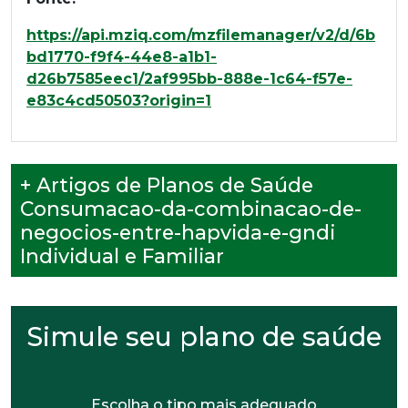
https://api.mziq.com/mzfilemanager/v2/d/6b
bd1770-f9f4-44e8-a1b1-
d26b7585eec1/2af995bb-888e-1c64-f57e-
e83c4cd50503?origin=1
+ Artigos de Planos de Saúde
Consumacao-da-combinacao-de-
negocios-entre-hapvida-e-gndi
Individual e Familiar
Simule seu plano de saúde
Escolha o tipo mais adequado