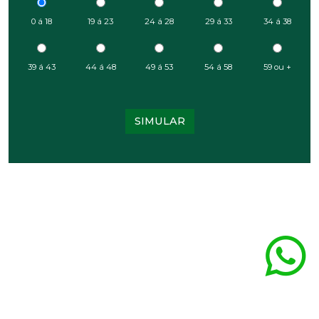
0 á 18
19 á 23
24 á 28
29 á 33
34 á 38
39 á 43
44 á 48
49 á 53
54 á 58
59 ou +
SIMULAR