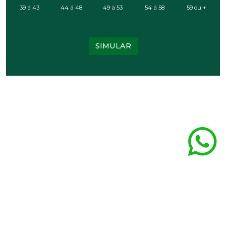
39 á 43
44 á 48
49 á 53
54 á 58
59 ou +
SIMULAR