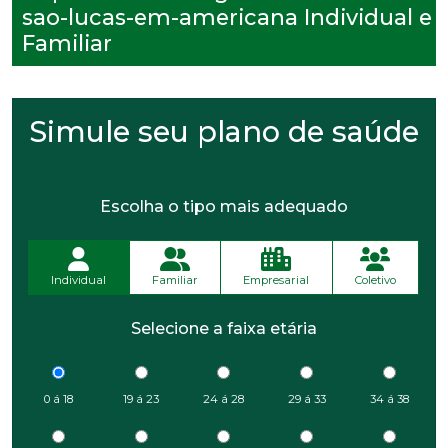
sao-lucas-em-americana Individual e
Familiar
Simule seu plano de saúde
Escolha o tipo mais adequado
Individual
Familiar
Empresarial
Coletivo
Selecione a faixa etária
0 á 18
19 á 23
24 á 28
29 á 33
34 á 38