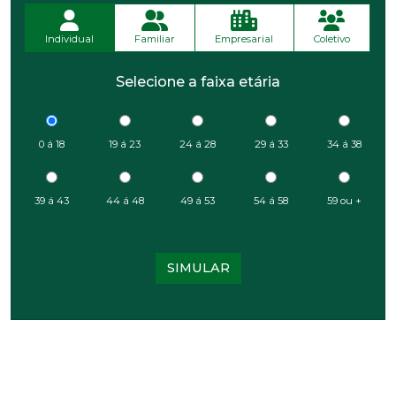
Individual
Familiar
Empresarial
Coletivo
Selecione a faixa etária
0 á 18
19 á 23
24 á 28
29 á 33
34 á 38
39 á 43
44 á 48
49 á 53
54 á 58
59 ou +
SIMULAR