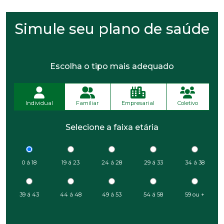
Simule seu plano de saúde
Escolha o tipo mais adequado
Individual
Familiar
Empresarial
Coletivo
Selecione a faixa etária
0 á 18
19 á 23
24 á 28
29 á 33
34 á 38
39 á 43
44 á 48
49 á 53
54 á 58
59 ou +