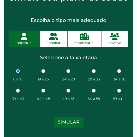
Escolha o tipo mais adequado
Individual
Familiar
Empresarial
Coletivo
Selecione a faixa etária
0 á 18
19 á 23
24 á 28
29 á 33
34 á 38
39 á 43
44 á 48
49 á 53
54 á 58
59 ou +
SIMULAR