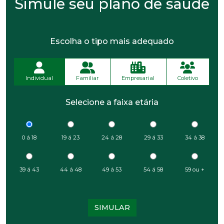
Simule seu plano de saúde
Escolha o tipo mais adequado
Individual
Familiar
Empresarial
Coletivo
Selecione a faixa etária
0 á 18
19 á 23
24 á 28
29 á 33
34 á 38
39 á 43
44 á 48
49 á 53
54 á 58
59 ou +
SIMULAR