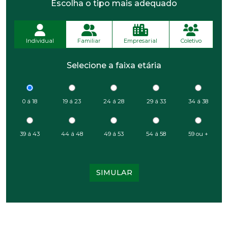
Escolha o tipo mais adequado
Individual
Familiar
Empresarial
Coletivo
Selecione a faixa etária
0 á 18
19 á 23
24 á 28
29 á 33
34 á 38
39 á 43
44 á 48
49 á 53
54 á 58
59 ou +
SIMULAR