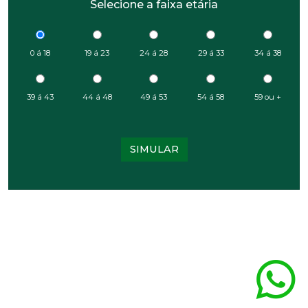
Selecione a faixa etária
0 á 18
19 á 23
24 á 28
29 á 33
34 á 38
39 á 43
44 á 48
49 á 53
54 á 58
59 ou +
SIMULAR