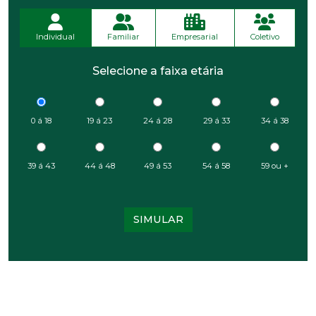
Individual
Familiar
Empresarial
Coletivo
Selecione a faixa etária
0 á 18
19 á 23
24 á 28
29 á 33
34 á 38
39 á 43
44 á 48
49 á 53
54 á 58
59 ou +
SIMULAR