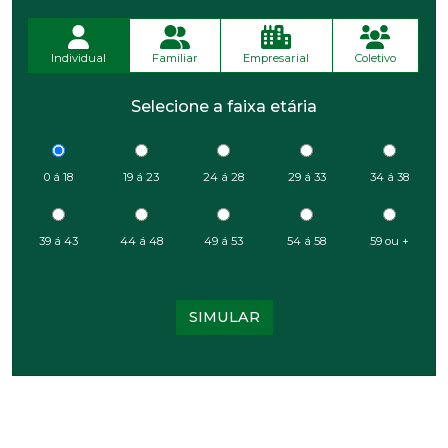
Individual
Familiar
Empresarial
Coletivo
Selecione a faixa etária
0 á 18
19 á 23
24 á 28
29 á 33
34 á 38
39 á 43
44 á 48
49 á 53
54 á 58
59 ou +
SIMULAR