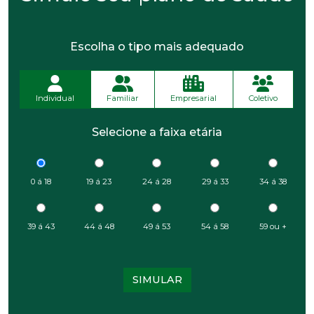
Escolha o tipo mais adequado
Individual
Familiar
Empresarial
Coletivo
Selecione a faixa etária
0 á 18
19 á 23
24 á 28
29 á 33
34 á 38
39 á 43
44 á 48
49 á 53
54 á 58
59 ou +
SIMULAR