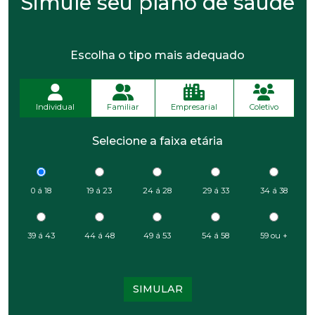
Simule seu plano de saúde
Escolha o tipo mais adequado
Individual
Familiar
Empresarial
Coletivo
Selecione a faixa etária
0 á 18
19 á 23
24 á 28
29 á 33
34 á 38
39 á 43
44 á 48
49 á 53
54 á 58
59 ou +
SIMULAR